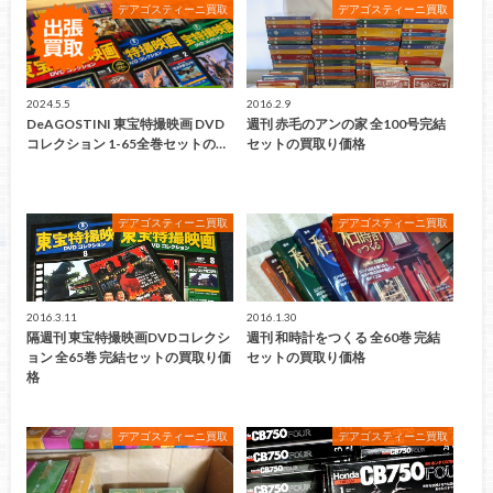
デアゴスティーニ買取
デアゴスティーニ買取
2024.5.5
2016.2.9
DeAGOSTINI 東宝特撮映画 DVD
週刊 赤毛のアンの家 全100号完結
コレクション 1-65全巻セットの…
セットの買取り価格
デアゴスティーニ買取
デアゴスティーニ買取
2016.3.11
2016.1.30
隔週刊 東宝特撮映画DVDコレクシ
週刊 和時計をつくる 全60巻 完結
ョン 全65巻 完結セットの買取り価
セットの買取り価格
格
デアゴスティーニ買取
デアゴスティーニ買取