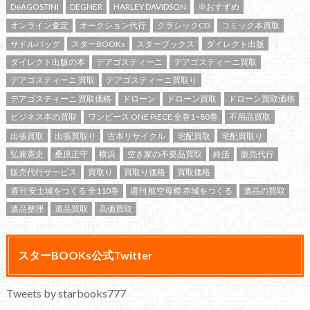
DeAGOSTINI
DEGNER
HARLEY DAVIDSON
※おすすめ
オンライン査定
オークション代行
クラシックCD
コミック本買取
サドルバッグ
スターBOOKs
スターブックス
ダイレクト出版
ダイレクト出版の本
デアゴスティーニ
デアゴスティーニ買取
デアゴスティーニ 買取
デアゴスティーニ買取り
デアゴスティーニ 買取価格
ドローン
ドローン買取
ドローン買取価格
ビジネス本の買取
ワンピース ONE PIECE 全巻1~80巻
不用品買取
出張買取
出張買取り
古本リサイクル
宅配買取
宅配買取り
弘兼憲史
桑原正守
横浜
空き家の不要品買取
終活
販売代行
販売代行サービス
買取り
買取り価格
買取価格
週刊 安土城をつくる 全110巻
週刊 航空母艦 赤城をつくる
遺品の買取
遺品整理
遺品買取
高価買取
スターBOOKs公式Twitter
Tweets by starbooks777