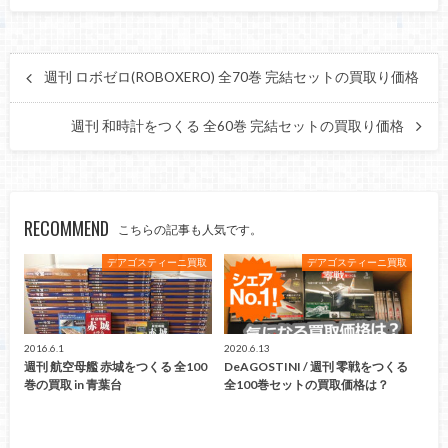
週刊 ロボゼロ(ROBOXERO) 全70巻 完結セットの買取り価格
週刊 和時計をつくる 全60巻 完結セットの買取り価格
RECOMMEND
こちらの記事も人気です。
デアゴスティーニ買取
デアゴスティーニ買取
2016.6.1
2020.6.13
週刊 航空母艦 赤城をつくる 全100
DeAGOSTINI / 週刊 零戦をつくる
巻の買取 in 青葉台
全100巻セットの買取価格は？