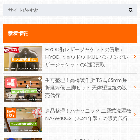
新着情報
HYOD製レザージャケットの買取 /
HYOD ヒョウドウ IKUL パンチングレ
ザージャケットの宅配買取
生前整理！高橋製作所 TS式 65mm 屈
折経緯儀 三脚セット 天体望遠鏡の販
売代行
遺品整理！パナソニック 二層式洗濯機
NA-W40G2（2021年製）の販売代行