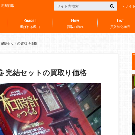
＆宅配買取
サイ
Reason
Flow
List
選ばれる理由
買取の流れ
買取強化商品
巻 完結セットの買取り価格
0巻 完結セットの買取り価格