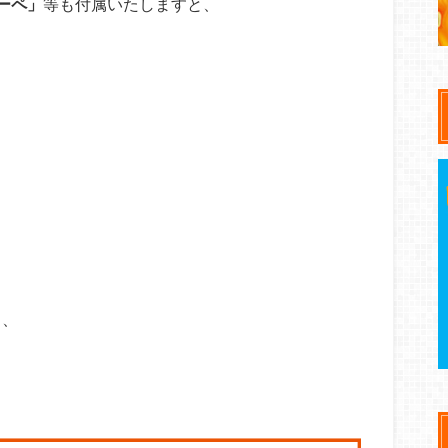
ーペ」
等も付属いたしますと、
き、