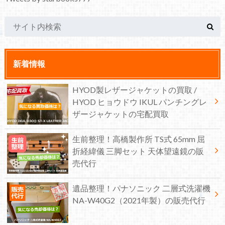
新着情報
HYOD製レザージャケットの買取 /
HYOD ヒョウドウ IKUL パンチングレ
ザージャケットの宅配買取
生前整理！高橋製作所 TS式 65mm 屈
折経緯儀 三脚セット 天体望遠鏡の販
売代行
遺品整理！パナソニック 二層式洗濯機
NA-W40G2（2021年製）の販売代行