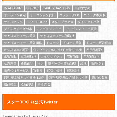
DeAGOSTINI
DEGNER
HARLEY DAVIDSON
※おすすめ
オンライン査定
オークション代行
クラシックCD
コミック本買取
サドルバッグ
スターBOOKs
スターブックス
ダイレクト出版
ダイレクト出版の本
デアゴスティーニ
デアゴスティーニ買取
デアゴスティーニ 買取
デアゴスティーニ買取り
デアゴスティーニ 買取価格
ドローン
ドローン買取
ドローン買取価格
ビジネス本の買取
ワンピース ONE PIECE 全巻1~80巻
不用品買取
出張買取
出張買取り
古本リサイクル
宅配買取
宅配買取り
弘兼憲史
桑原正守
横浜
空き家の不要品買取
終活
販売代行
販売代行サービス
買取り
買取り価格
買取価格
週刊 安土城をつくる 全110巻
週刊 航空母艦 赤城をつくる
遺品の買取
遺品整理
遺品買取
高価買取
スターBOOKs公式Twitter
Tweets by starbooks777