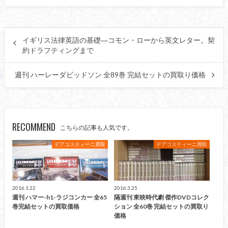
イギリス法律英語の基礎―コモン・ローから英文レター。契
約ドラフティングまで
週刊 ハーレーダビッドソン 全89巻 完結セットの買取り価格
RECOMMEND
こちらの記事も人気です。
デアゴスティーニ買取
デアゴスティーニ買取
2016.1.22
2016.3.25
週刊 ハマー-h1-ラジコンカー 全65
隔週刊 東映時代劇 傑作DVDコレク
巻完結セットの買取価格
ション 全60巻 完結セットの買取り
価格