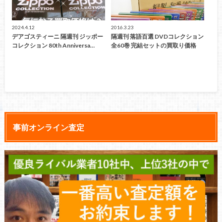
2024.4.12
2016.3.23
デアゴスティーニ 隔週刊 ジッポー
隔週刊 落語百選 DVDコレクション
コレクション 80th Anniversa…
全60巻 完結セットの買取り価格
事前オンライン査定