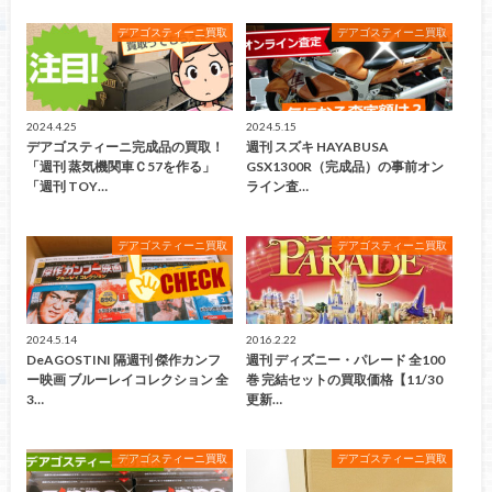
デアゴスティーニ買取
デアゴスティーニ買取
2024.4.25
2024.5.15
デアゴスティーニ完成品の買取！
週刊 スズキ HAYABUSA
「週刊 蒸気機関車Ｃ57を作る」
GSX1300R（完成品）の事前オン
「週刊 TOY…
ライン査…
デアゴスティーニ買取
デアゴスティーニ買取
2024.5.14
2016.2.22
DeAGOSTINI 隔週刊 傑作カンフ
週刊 ディズニー・パレード 全100
ー映画 ブルーレイコレクション 全
巻 完結セットの買取価格【11/30
3…
更新…
デアゴスティーニ買取
デアゴスティーニ買取