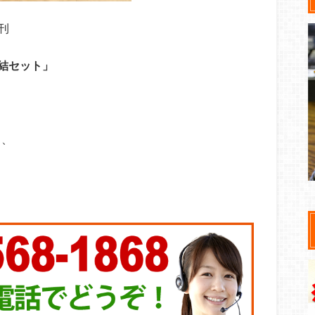
刊
完結セット」
き、