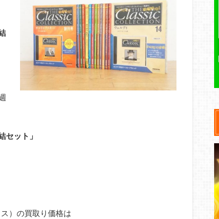
結
週
完結セット」
。
クス）の買取り価格は