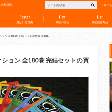
＆宅配買取
サイ
Reason
Flow
List
選ばれる理由
買取の流れ
買取強化商品
ョン 全180巻 完結セットの買取り価格
ション 全180巻 完結セットの買