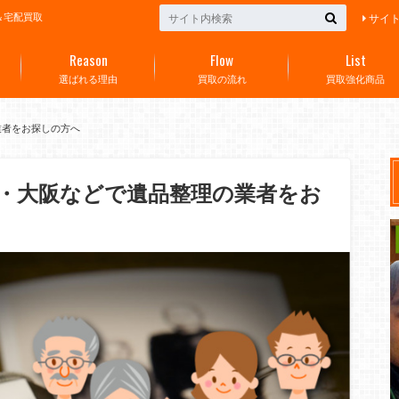
＆宅配買取
サイ
Reason
Flow
List
選ばれる理由
買取の流れ
買取強化商品
業者をお探しの方へ
・大阪などで遺品整理の業者をお