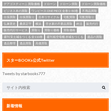
デアゴスティーニ 買取価格
ドローン
ドローン買取
ドローン買取価格
ビジネス本の買取
ワンピース ONE PIECE 全巻1~80巻
不用品買取
出張買取
出張買取り
古本リサイクル
宅配買取
宅配買取り
弘兼憲史
桑原正守
横浜
空き家の不要品買取
終活
販売代行
販売代行サービス
買取り
買取り価格
買取価格
週刊 安土城をつくる 全110巻
週刊 航空母艦 赤城をつくる
遺品の買取
遺品整理
遺品買取
高価買取
スターBOOKs公式Twitter
Tweets by starbooks777
新着情報