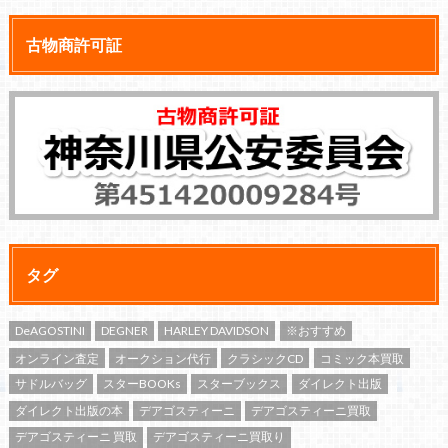
古物商許可証
タグ
DeAGOSTINI
DEGNER
HARLEY DAVIDSON
※おすすめ
オンライン査定
オークション代行
クラシックCD
コミック本買取
サドルバッグ
スターBOOKs
スターブックス
ダイレクト出版
ダイレクト出版の本
デアゴスティーニ
デアゴスティーニ買取
デアゴスティーニ 買取
デアゴスティーニ買取り