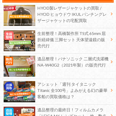
HYOD製レザージャケットの買取 /
HYOD ヒョウドウ IKUL パンチングレ
ザージャケットの宅配買取
生前整理！高橋製作所 TS式 65mm 屈
折経緯儀 三脚セット 天体望遠鏡の販
売代行
遺品整理！パナソニック 二層式洗濯機
NA-W40G2（2021年製）の販売代行
アシェット「週刊 タイタニック
Titanic 全100号」よみがえる幻の豪華
客船の買取価格は？
遺品整理の最終日！フィルムカメラ
「LEICA M6 レンズセット」他、数点