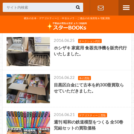
横浜の古本・デアゴスティーニ・中古カメラ・ご遺品の出張買取＆宅配買取
お問い合わ
せ
2016.06.25
オークション代行
ホシザキ 家庭用 食器洗浄機を販売代行
いたしました。
2016.06.22
本の買取
目黒区白金にて古本を約300冊買取ら
せていただきました。
2016.06.21
デアゴスティーニ買取
週刊 昭和の鉄道模型をつくる 全50巻
完結セットの買取価格