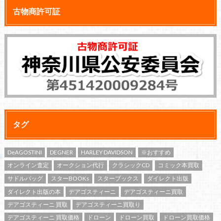
古物商許可証
タグ
DeAGOSTINI
DEGNER
HARLEY DAVIDSON
※おすすめ
オンライン査定
オークション代行
クラシックCD
コミック本買取
サドルバッグ
スターBOOKs
スターブックス
ダイレクト出版
ダイレクト出版の本
デアゴスティーニ
デアゴスティーニ買取
デアゴスティーニ 買取
デアゴスティーニ買取り
デアゴスティーニ 買取価格
ドローン
ドローン買取
ドローン買取価格