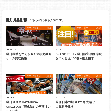
RECOMMEND
こちらの記事も人気です。
デアゴスティーニ買取
デアゴスティーニ買取
2016.1.21
2019.1.21
週刊 零戦をつくる 全100巻 完結セ
DeAGOSTINI / 週刊 航空母艦 赤城
ットの買取価格
をつくる 全100巻＋艦上機木…
デアゴスティーニ買取
デアゴスティーニ買取
2024.5.15
2016.1.31
週刊 スズキ HAYABUSA
週刊 日本の城 全121号 完結セット
GSX1300R（完成品）の事前オン
の買取り価格
ライン査…