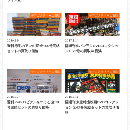
デアゴスティーニ買取
デアゴスティーニ買取
2016.2.9
2017.1.14
週刊 赤毛のアンの家 全100号完結
隔週刊ルパン三世DVDコレクショ
セットの買取り価格
ン1~29巻の買取 in 横浜
デアゴスティーニ買取
デアゴスティーニ買取
2016.2.24
2016.3.11
週刊 Robi ロビクルをつくる 全30
隔週刊 東宝特撮映画DVDコレクシ
号完結セットの買取り価格
ョン 全65巻 完結セットの買取り価
格