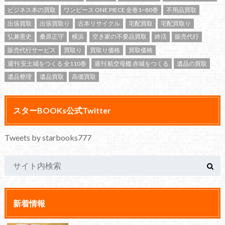
ビジネス本の買取
ワンピース ONE PIECE 全巻1~80巻
不用品買取
出張買取
出張買取り
古本リサイクル
宅配買取
宅配買取り
弘兼憲史
桑原正守
横浜
空き家の不要品買取
終活
販売代行
販売代行サービス
買取り
買取り価格
買取価格
週刊 安土城をつくる 全110巻
週刊 航空母艦 赤城をつくる
遺品の買取
遺品整理
遺品買取
高価買取
スターBOOKs公式Twitter
Tweets by starbooks777
新着情報