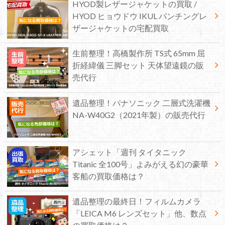
HYOD製レザージャケットの買取 /
HYOD ヒョウドウ IKUL パンチングレ
ザージャケットの宅配買取
生前整理！高橋製作所 TS式 65mm 屈
折経緯儀 三脚セット 天体望遠鏡の販
売代行
遺品整理！パナソニック 二層式洗濯機
NA-W40G2（2021年製）の販売代行
アシェット「週刊 タイタニック
Titanic 全100号」よみがえる幻の豪華
客船の買取価格は？
遺品整理の最終日！フィルムカメラ
「LEICA M6 レンズセット」他、数点