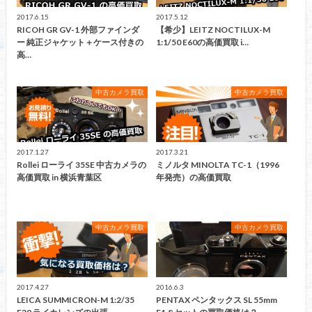
2017.6.15
2017.5.12
RICOH GR GV-1 外部ファインダ
【希少】LEITZ NOCTILUX-M
ー 純正ジャケット＋ケース付きの
1:1/50 E60の高価買取 i…
高…
中古カメラ買取
中古カメラ買取
2017.1.27
2017.3.21
Rollei ローライ 35SE 中古カメラの
ミノルタ MINOLTA TC-1（1996
高価買取 in 横浜青葉区
年発売）の高価買取
中古カメラ買取
中古カメラ買取
2017.4.27
2016.6.3
LEICA SUMMICRON-M 1:2/35
PENTAX ペンタックス SL 55mm