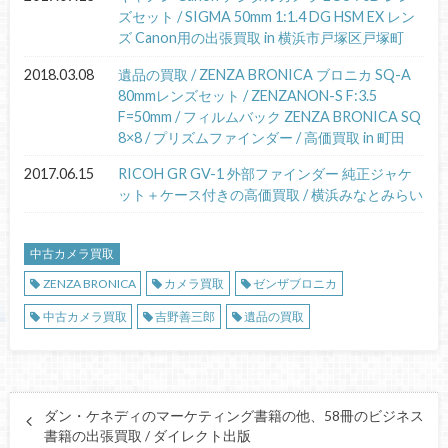
ズセット / SIGMA 50mm 1:1.4 DG HSM EX レン
ズ Canon用の出張買取 in 横浜市戸塚区戸塚町
2018.03.08
遺品の買取 / ZENZA BRONICA ブロニカ SQ-A
80mmレンズセット / ZENZANON-S F:3.5
F=50mm / フィルムバック ZENZA BRONICA SQ
8×8 / プリズムファインダー / 高価買取 in 町田
2017.06.15
RICOH GR GV-1 外部ファインダー 純正ジャケ
ット＋ケース付きの高価買取 / 横浜みなとみらい
中古カメラ買取
ZENZA BRONICA
カメラ買取
ゼンザブロニカ
中古カメラ買取
吉野善三郎
遺品の買取
ダン・ケネディのマーケティング書籍の他、58冊のビジネス
書籍の出張買取 / ダイレクト出版