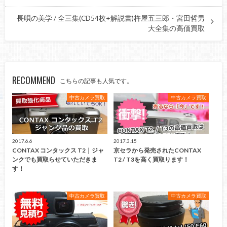
長唄の美学 / 全三集(CD54枚+解説書)杵屋五三郎・宮田哲男
大全集の高価買取
RECOMMEND
こちらの記事も人気です。
中古カメラ買取
中古カメラ買取
2017.6.6
2017.3.15
CONTAX コンタックス T2｜ジャ
京セラから発売されたCONTAX
ンクでも買取らせていただきま
T2 / T3を高く買取ります！
す！
中古カメラ買取
中古カメラ買取