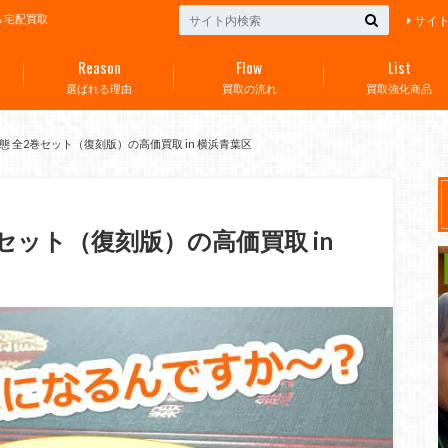
＆宅配買取
サイ
Reason
Flow
List
選ばれる理由
買取の流れ
買取強化商品
 全2巻セット（復刻版）の高価買取 in 横浜青葉区
セット（復刻版）の高価買取 in