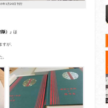
5年1月20日 刊行
刻版）」
は
ますが、
た。