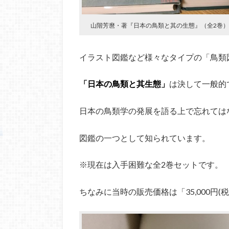
山階芳麿・著『日本の鳥類と其の生態』（全2巻）
イラスト図鑑など様々なタイプの「鳥類
「日本の鳥類と其生態」
は決して一般的
日本の鳥類学の発展を語る上で忘れては
図鑑の一つとして知られています。
※現在は入手困難な全2巻セットです。
ちなみに当時の販売価格は「35,000円(