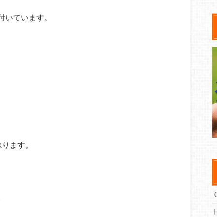
付いています。
、
承ります。
。