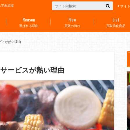
＆宅配買取
サイ
Reason
Flow
List
選ばれる理由
買取の流れ
買取強化商品
ビスが熱い理由
行サービスが熱い理由