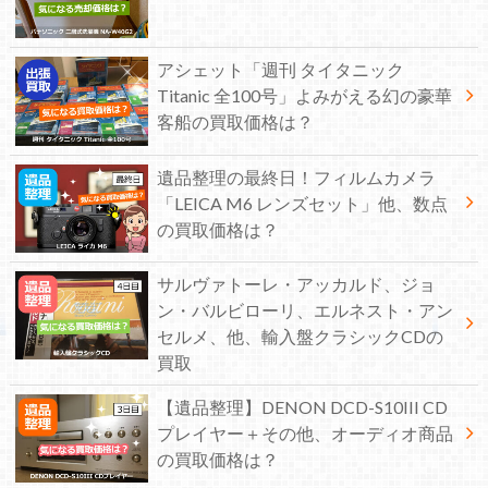
アシェット「週刊 タイタニック
Titanic 全100号」よみがえる幻の豪華
客船の買取価格は？
遺品整理の最終日！フィルムカメラ
「LEICA M6 レンズセット」他、数点
の買取価格は？
サルヴァトーレ・アッカルド、ジョ
ン・バルビローリ、エルネスト・アン
セルメ、他、輸入盤クラシックCDの
買取
【遺品整理】DENON DCD-S10III CD
プレイヤー＋その他、オーディオ商品
の買取価格は？