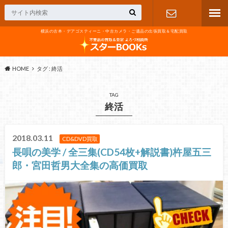
横浜の古本・デアゴスティーニ・中古カメラ・ご遺品の出張買取＆宅配買取
お問い合わ
せ
HOME
タグ : 終活
TAG
終活
2018.03.11
CD&DVD買取
長唄の美学 / 全三集(CD54枚+解説書)杵屋五三
郎・宮田哲男大全集の高価買取