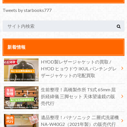
Tweets by starbooks777
新着情報
HYOD製レザージャケットの買取 /
HYOD ヒョウドウ IKUL パンチングレ
ザージャケットの宅配買取
生前整理！高橋製作所 TS式 65mm 屈
折経緯儀 三脚セット 天体望遠鏡の販
売代行
遺品整理！パナソニック 二層式洗濯機
NA-W40G2（2021年製）の販売代行