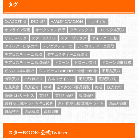
タグ
DeAGOSTINI
DEGNER
HARLEY DAVIDSON
※おすすめ
オンライン査定
オークション代行
クラシックCD
コミック本買取
サドルバッグ
スターBOOKs
スターブックス
ダイレクト出版
ダイレクト出版の本
デアゴスティーニ
デアゴスティーニ買取
デアゴスティーニ 買取
デアゴスティーニ買取り
デアゴスティーニ 買取価格
ドローン
ドローン買取
ドローン買取価格
ビジネス本の買取
ワンピース ONE PIECE 全巻1~80巻
不用品買取
出張買取
出張買取り
古本リサイクル
宅配買取
宅配買取り
弘兼憲史
桑原正守
横浜
空き家の不要品買取
終活
販売代行
販売代行サービス
買取り
買取り価格
買取価格
週刊 安土城をつくる 全110巻
週刊 航空母艦 赤城をつくる
遺品の買取
遺品整理
遺品買取
高価買取
スターBOOKs公式Twitter